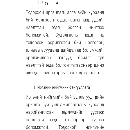
байгууллага
Тодорхой аргачлал, арга зүйн хүрээнд
бий болгосон судалгааны өгөгдлүүдийг
нээлттэй өгөгдөл болгон нийтлэх
боломжтой. Судалгааны өгөгдөл нь
тодорхой зорилготой бий болгосон,
аливаа асуудалд шийдэл өгөх боломжийг
эрэлхийлсэн өгөгдлүүд байдаг тул
нээлттэй өгөгдөл болгон түгээснээр шинэ
шийдэл, шинэ гарцыг нээхэд тусална.
Иргэний нийгмийн байгууллага
Иргэний нийгмийн байгууллагууд өөрийн
эрхэлж буй үйл ажиллагааны хүрээнд
нарийвчилсан өгөгдлүүдийг үүсгэж
нээлттэй өгөгдөл хэлбэрээр түгээх
боломжтой. Тодорхой нийгмийн