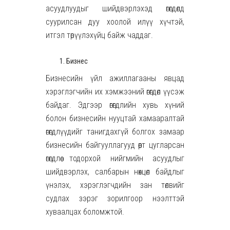
асуудлуудыг шийдвэрлэхэд өгөгдөлд
суурилсан дуу хоолой илүү хүчтэй,
итгэл төрүүлэхүйц байж чаддаг.
Бизнес
Бизнесийн үйл ажиллагааны явцад
хэрэглэгчийн их хэмжээний өгөгдөл үүсэж
байдаг. Эдгээр өгөгдлийн хувь хүний
болон бизнесийн нууцтай хамааралтай
өгөгдлүүдийг танигдахгүй болгох замаар
бизнесийн байгууллагууд өөрт цугларсан
өгөгдлөө тодорхой нийгмийн асуудлыг
шийдвэрлэх, салбарын нөхцөл байдлыг
үнэлэх, хэрэглэгчдийн зан төлвийг
судлах зэрэг зорилгоор нээлттэй
хуваалцах боломжтой.