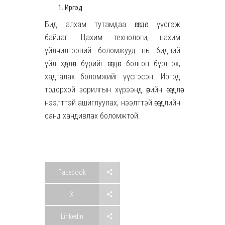
Иргэд
Бид алхам тутамдаа өгөгдөл үүсгэж
байдаг. Цахим технологи, цахим
үйлчилгээний боломжууд нь бидний
үйл хөдлөл бүрийг өгөгдөл болгон бүртгэх,
хадгалах боломжийг үүсгэсэн. Иргэд
тодорхой зорилгын хүрээнд өөрийн өгөгдлөө
нээлттэй ашиглуулах, нээлттэй өгөгдлийн
санд хандивлах боломжтой.
Facebook
X
Linkedin