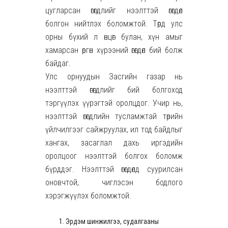
цугларсан өгөгдлийг нээлттэй өгөгдөл
болгон нийтлэх боломжтой. Төрд улс
орны бүхий л өнцөг булан, хүн амыг
хамарсан өргөн хүрээний өгөгдөл бий болж
байдаг.
Улс орнуудын Засгийн газар нь
нээлттэй өгөгдлийг бий болгоход
тэргүүлэх үүрэгтэй оролцдог. Учир нь,
нээлттэй өгөгдлийн тусламжтай төрийн
үйлчилгээг сайжруулах, ил тод байдлыг
хангах, засаглал дахь иргэдийн
оролцоог нээлттэй болгох боломж
бүрддэг. Нээлттэй өгөгдөлд суурилсан
оновчтой, чиглэсэн бодлого
хэрэгжүүлэх боломжтой.
Эрдэм шинжилгээ, судалгааны