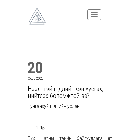
20
Oct , 2025
Нээлттэй өгөгдлийг хэн үүсгэх,
нийтлэх боломжтой вэ?
Тунгаахуй өгөгдлийн урлан
Төр
Бүх шатны төрийн байгууллага өөрт