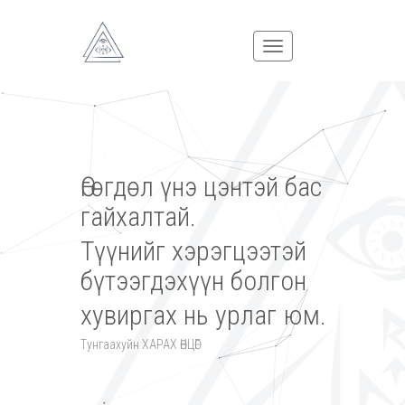
Өгөгдөл үнэ цэнтэй бас
гайхалтай.
Түүнийг хэрэгцээтэй
бүтээгдэхүүн болгон
хувиргах нь урлаг юм.
Тунгаахуйн ХАРАХ ӨНЦӨГ